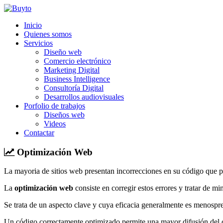
Inicio
Quienes somos
Servicios
Diseño web
Comercio electrónico
Marketing Digital
Business Intelligence
Consultoría Digital
Desarrollos audiovisuales
Porfolio de trabajos
Diseños web
Videos
Contactar
Optimización Web
La mayoria de sitios web presentan incorrecciones en su código que pr
La
optimización web
consiste en corregir estos errores y tratar de 
Se trata de un aspecto clave y cuya eficacia generalmente es menospre
Un código correctamente optimizado permite una mayor difusión del co