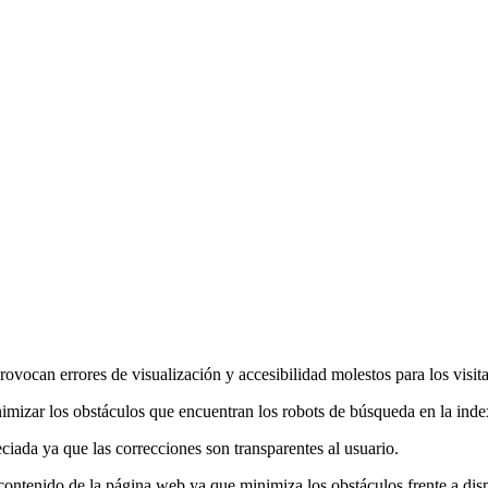
ovocan errores de visualización y accesibilidad molestos para los visit
minimizar los obstáculos que encuentran los robots de búsqueda en la in
ciada ya que las correcciones son transparentes al usuario.
ntenido de la página web ya que minimiza los obstáculos frente a disp