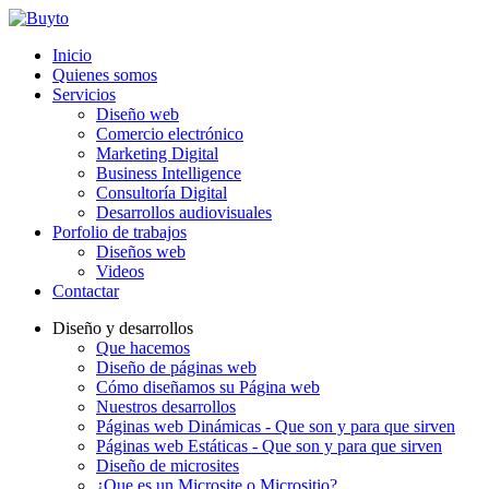
Inicio
Quienes somos
Servicios
Diseño web
Comercio electrónico
Marketing Digital
Business Intelligence
Consultoría Digital
Desarrollos audiovisuales
Porfolio de trabajos
Diseños web
Videos
Contactar
Diseño y desarrollos
Que hacemos
Diseño de páginas web
Cómo diseñamos su Página web
Nuestros desarrollos
Páginas web Dinámicas - Que son y para que sirven
Páginas web Estáticas - Que son y para que sirven
Diseño de microsites
¿Que es un Microsite o Micrositio?